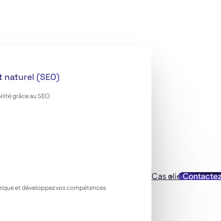
 naturel (SEO)
ilité grâce au SEO
Cas clients
Contacte
Ressou
ique et développez vos compétences