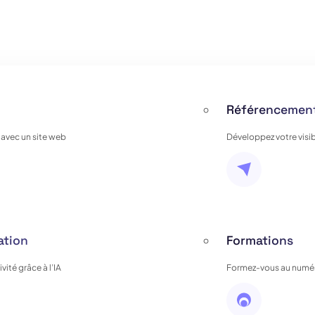
Référencement
 avec un site web
Développez votre visib
ation
Formations
ité grâce à l’IA
Formez-vous au numér