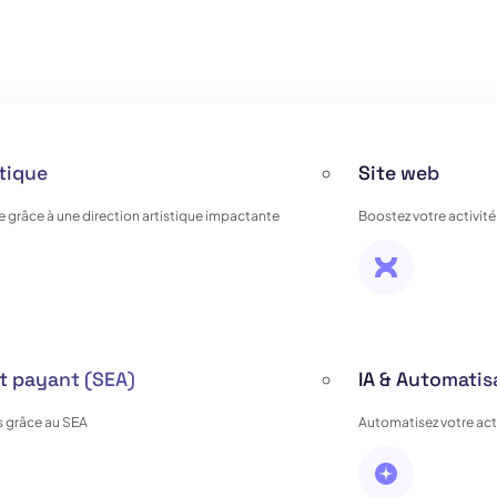
stique
Site web
e grâce à une direction artistique impactante
Boostez votre activité
 payant (SEA)
IA & Automatis
 grâce au SEA
Automatisez votre activ