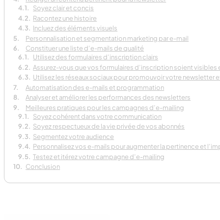
Soyez clair et concis
Racontez une histoire
Incluez des éléments visuels
Personnalisation et segmentation marketing par e-mail
Constituer une liste d’e-mails de qualité
Utilisez des formulaires d’inscription clairs
Assurez-vous que vos formulaires d’inscription soient visibles e
Utilisez les réseaux sociaux pour promouvoir votre newsletter
Automatisation des e-mails et programmation
Analyser et améliorer les performances des newsletters
Meilleures pratiques pour les campagnes d’e-mailing
Soyez cohérent dans votre communication
Soyez respectueux de la vie privée de vos abonnés
Segmentez votre audience
Personnalisez vos e-mails pour augmenter la pertinence et l’
Testez et itérez votre campagne d’e-mailing
Conclusion