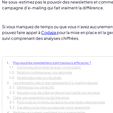
Ne sous-estimez pas le pouvoir des newsletters et commen
campagne d’e-mailing qui fait vraiment la différence.
Si vous manquez de temps ou que vous n’avez aucunement 
pouvez faire appel à
Codaza
pour la mise en place et la ge
suivi comprenant des analyses chiffrées.
Pourquoi les newsletters sont toujours efficaces ?
Communication directe avec votre public
Relation continue avec vos abonnés
Amélioration de vos résultats
Les éléments clés d’une campagne d’e-mailing réussie
Définissez vos objectifs
Assurez vous de créer un design qui capte vos lecteurs
Créer une newsletter qui donne envie
Proposez un contenu qui apporte une réelle valeur ajoutée
Travaillez sur la mise en page de votre newsletter
Rédiger un contenu pertinent pour la newsletter