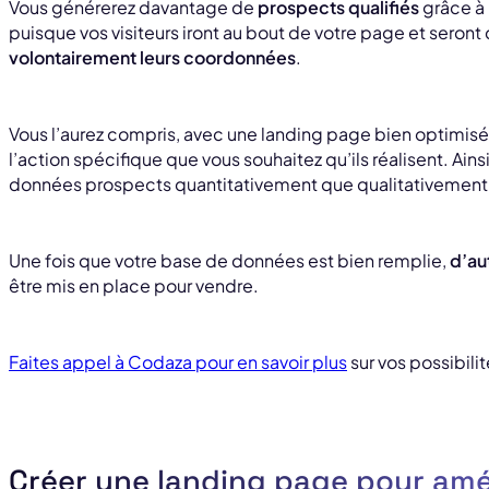
Vous générerez davantage de
prospects qualifiés
grâce à 
puisque vos visiteurs iront au bout de votre page et seront
volontairement leurs coordonnées
.
Vous l’aurez compris, avec une landing page bien optimisée
l’action spécifique que vous souhaitez qu’ils réalisent. Ains
données prospects quantitativement que qualitativement
Une fois que votre base de données est bien remplie,
d’au
être mis en place pour vendre.
Faites appel à Codaza pour en savoir plus
sur vos possibilit
Créer une landing page pour amél