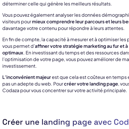
déterminer celle qui génère les meilleurs résultats.
Vous pouvez également analyser les données démograph
visiteurs pour
mieux comprendre leur parcours et leurs be
davantage votre contenu pour répondre à leurs attentes.
En fin de compte, la capacité à mesurer et à optimiser le
vous permet d’
affiner votre stratégie marketing au fur et 
optimaux
. En investissant du temps et des ressources dan
l’optimisation de votre page, vous pouvez améliorer de mani
investissement.
L’inconvénient majeur
est que cela est coûteux en temps et
pas un adepte du web. Pour
créer votre landing page
, vou
Codaza pour vous concentrer sur votre activité principale.
Créer une landing page avec Co