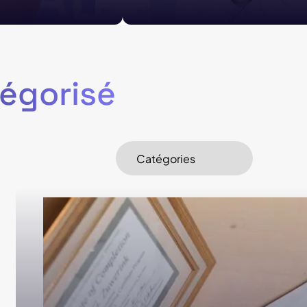
en format court.
tégorisé