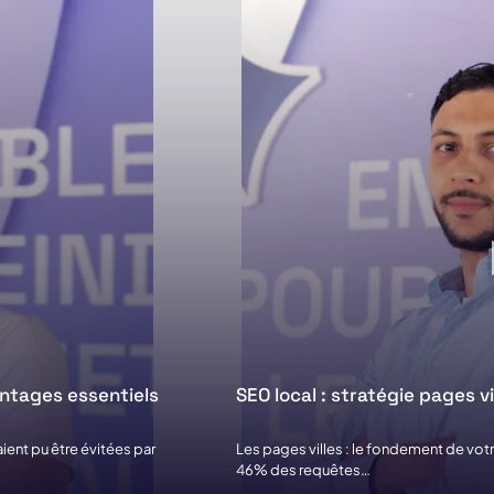
vidéo
antages essentiels
SEO local : stratégie pages vil
ent pu être évitées par
Les pages villes : le fondement de vot
46% des requêtes…