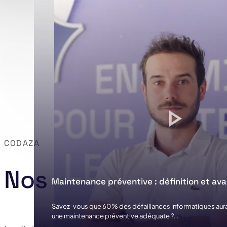
CODAZA
Nos actualités en 
Maintenance préventive : définition et av
Savez-vous que 60% des défaillances informatiques aurai
une maintenance préventive adéquate ?…