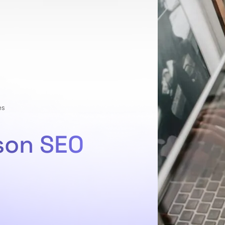
es
son SEO