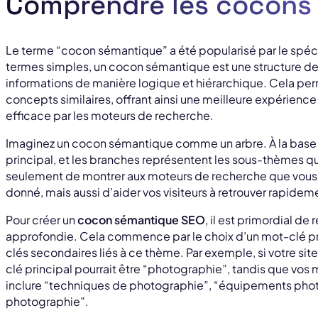
Comprendre les cocons
Le terme “cocon sémantique” a été popularisé par le spécia
termes simples, un cocon sémantique est une structure de
informations de manière logique et hiérarchique. Cela per
concepts similaires, offrant ainsi une meilleure expérience 
efficace par les moteurs de recherche.
Imaginez un cocon sémantique comme un arbre. À la base d
principal, et les branches représentent les sous-thèmes qu
seulement de montrer aux moteurs de recherche que vous a
donné, mais aussi d’aider vos visiteurs à retrouver rapideme
Pour créer un
cocon sémantique SEO
, il est primordial de
approfondie. Cela commence par le choix d’un mot-clé prin
clés secondaires liés à ce thème. Par exemple, si votre sit
clé principal pourrait être “photographie”, tandis que vos
inclure “techniques de photographie”, “équipements pho
photographie”.