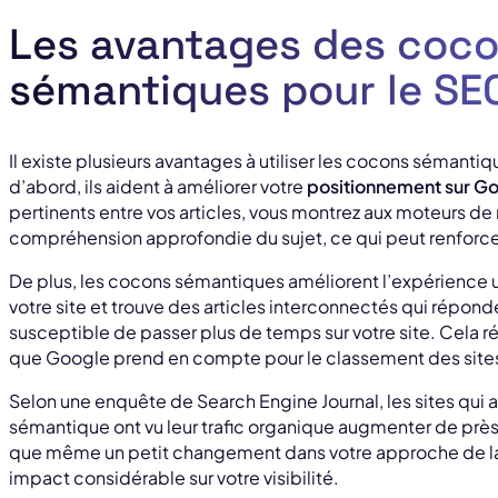
Les avantages des coc
sémantiques pour le SE
Il existe plusieurs avantages à utiliser les cocons sémanti
d’abord, ils aident à améliorer votre
positionnement sur G
pertinents entre vos articles, vous montrez aux moteurs d
compréhension approfondie du sujet, ce qui peut renforcer
De plus, les cocons sémantiques améliorent l’expérience uti
votre site et trouve des articles interconnectés qui réponde
susceptible de passer plus de temps sur votre site. Cela ré
que Google prend en compte pour le classement des site
Selon une enquête de Search Engine Journal, les sites qui
sémantique ont vu leur trafic organique augmenter de pr
que même un petit changement dans votre approche de la 
impact considérable sur votre visibilité.