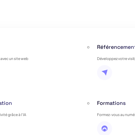
Référencement
 avec un site web
Développez votre visib
ation
Formations
ité grâce à l’IA
Formez-vous au numér