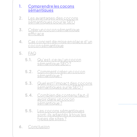
Comprendre les cocons
sémantiques
Les avantages des cocons
Parlez-
sémantiques pour le SEO
votre p
Créer un cocon sémantique
efficace
Cas concret de mise en place d’un
cocon sémantique
En 30 secon
FAQ
Qu’est-ce qu’un cocon
sémantique SEO ?
Comment créer un cocon
sémantique ?
Quel est l’impact des cocons
sémantiques sur le SEO ?
Combien de contenu faut-il
avoir dans un cocon
sémantique ?
Les cocons sémantiques
sont-ils adaptés à tous les
types de sites ?
Conclusion