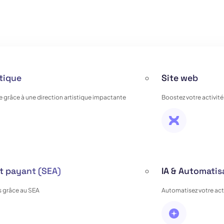
stique
Site web
e grâce à une direction artistique impactante
Boostez votre activité
 payant (SEA)
IA & Automatis
 grâce au SEA
Automatisez votre activ