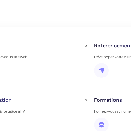
Référencement
 avec un site web
Développez votre visib
ation
Formations
ité grâce à l’IA
Formez-vous au numér