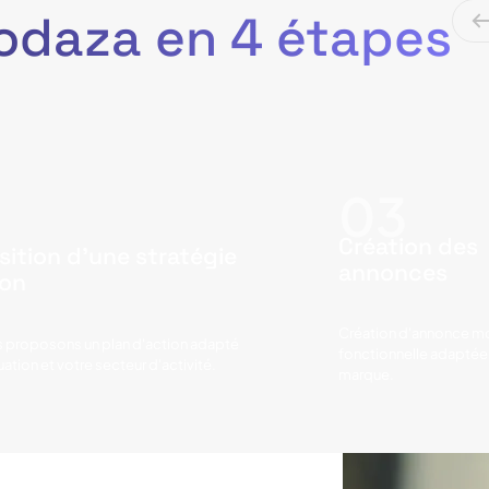
odaza en 4 étapes
Création des
sition d'une stratégie
annonces
ion
Création d'annonce m
 proposons un plan d'action adapté
fonctionnelle adaptée 
tuation et votre secteur d'activité.
marque.