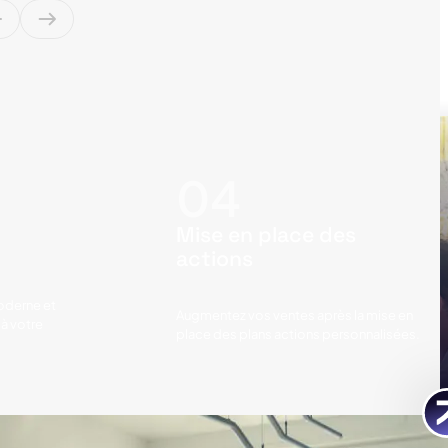
Mise en place des
actions
oderne et
Augmentez vos ventes après la mise en
à votre
place des plans actions personnalisées.