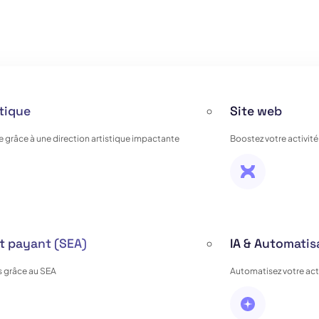
stique
Site web
e grâce à une direction artistique impactante
Boostez votre activité
 payant (SEA)
IA & Automatis
 grâce au SEA
Automatisez votre activ