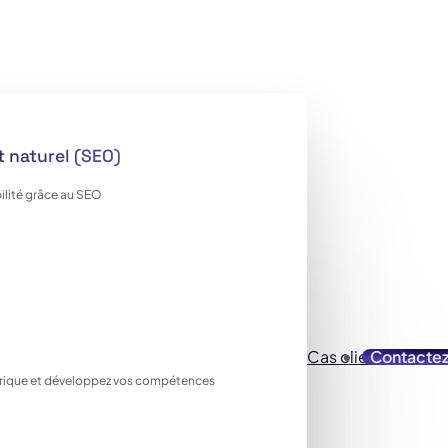
 naturel (SEO)
ilité grâce au SEO
Cas clients
Contacte
Ressou
ique et développez vos compétences