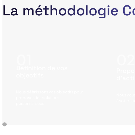
La méthodologie C
Définition de vos
Propo
objectifs
d'act
Nous définissons vos objectifs pour
Nous vous
proposer des solutions
à votre si
personnalisées.