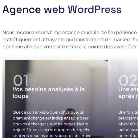
Agence web WordPress
Nous reconnaissons l'importance cruciale de l'expérience 
esthétiquement attrayants qui transforment de manière flui
continue afin que votre site reste à la pointe des avancée
Vos besoins analysés à la
Une st
loupe
après 
Que ce soit en visio ou en physique, un
Une fois 
premier échange est indispensable pour
préciséme
pouvoir échanger sur votre projet. Notre
objectifs 
objectif à nous est de comprendre quels
présentons
sont vos besoins pour vous construire une
permettrai