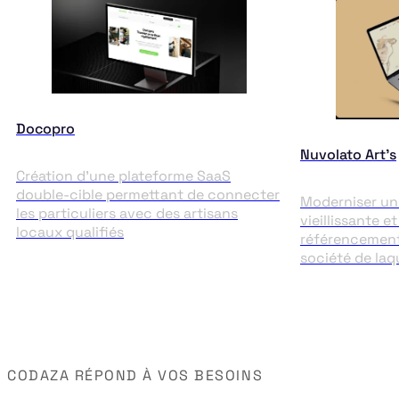
Docopro
Nuvolato Art’s
Création d’une plateforme SaaS
double-cible permettant de connecter
Moderniser un
les particuliers avec des artisans
vieillissante e
locaux qualifiés
référencement
société de la
CODAZA RÉPOND À VOS BESOINS