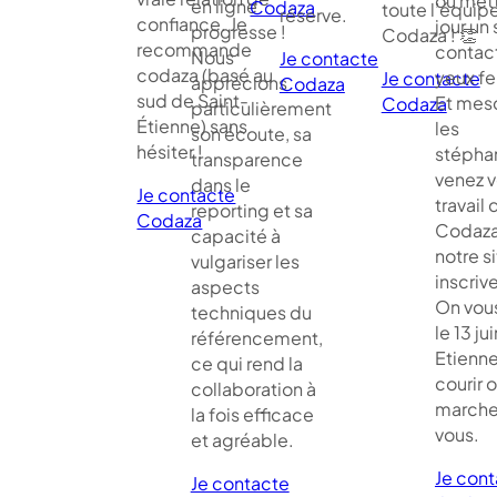
ou mett
en ligne
Codaza
toute l’équip
réserve.
confiance. Je
jour un 
progresse !
Codaza ! 👏
recommande
contact
Nous
Je contacte
codaza (basé au
yeux f
Je contacte
apprécions
Codaza
sud de Saint-
Et me
Codaza
particulièrement
Étienne) sans
les
son écoute, sa
hésiter !
stépha
transparence
venez vo
dans le
Je contacte
travail 
reporting et sa
Codaza
Codaza
capacité à
notre si
vulgariser les
inscriv
aspects
On vou
techniques du
le 13 jui
référencement,
Etienne
ce qui rend la
courir 
collaboration à
marche
la fois efficace
vous.
et agréable.
Je con
Je contacte