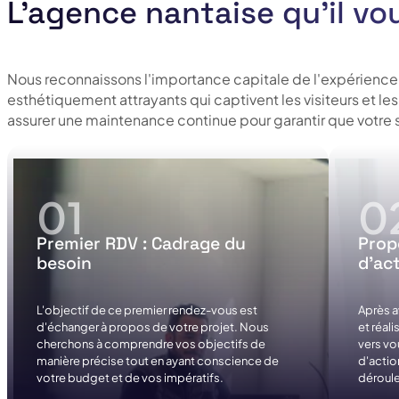
L'agence nantaise qu'il vou
Nous reconnaissons l'importance capitale de l'expérience 
esthétiquement attrayants qui captivent les visiteurs et le
assurer une maintenance continue pour garantir que votre 
Premier RDV : Cadrage du
Prop
besoin
d’ac
L'objectif de ce premier rendez-vous est
Après a
d'échanger à propos de votre projet. Nous
et réal
cherchons à comprendre vos objectifs de
vers vo
manière précise tout en ayant conscience de
d'actio
votre budget et de vos impératifs.
déroule