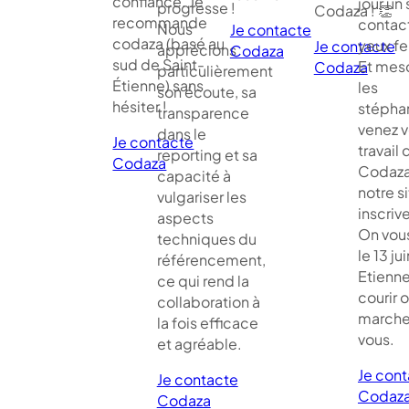
confiance. Je
jour un 
progresse !
Codaza ! 👏
recommande
contact
Nous
Je contacte
codaza (basé au
yeux f
Je contacte
apprécions
Codaza
sud de Saint-
Et me
Codaza
particulièrement
Étienne) sans
les
son écoute, sa
hésiter !
stépha
transparence
venez vo
dans le
Je contacte
travail 
reporting et sa
Codaza
Codaza
capacité à
notre si
vulgariser les
inscriv
aspects
On vou
techniques du
le 13 jui
référencement,
Etienne
ce qui rend la
courir 
collaboration à
marche
la fois efficace
vous.
et agréable.
Je con
Je contacte
Codaz
Codaza