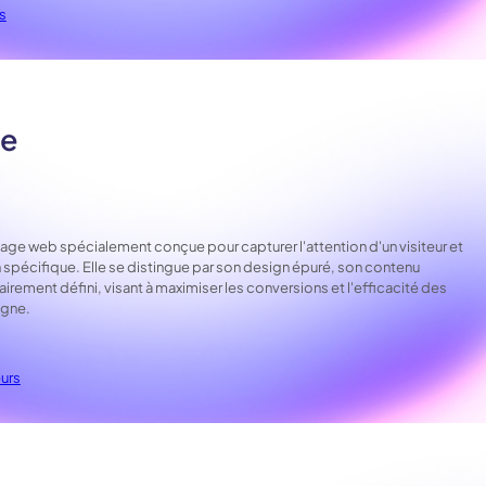
s
ge
age web spécialement conçue pour capturer l'attention d'un visiteur et
ion spécifique. Elle se distingue par son design épuré, son contenu
airement défini, visant à maximiser les conversions et l'efficacité des
igne.
eurs