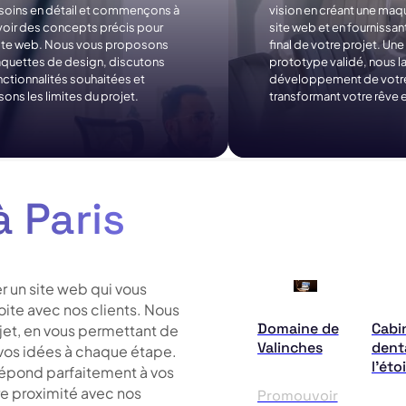
soins en détail et commençons à
vision en créant une maq
oir des concepts précis pour
site web et en fournissan
site web. Nous vous proposons
final de votre projet. Une 
quettes de design, discutons
prototype validé, nous l
ctionnalités souhaitées et
développement de votre
sons les limites du projet.
transformant votre rêve e
 Paris
 un site web qui vous
ite avec nos clients. Nous
Domaine de
Cabi
jet, en vous permettant de
Valinches
dent
t vos idées à chaque étape.
l’étoi
répond parfaitement à vos
re proximité avec nos
Promouvoir