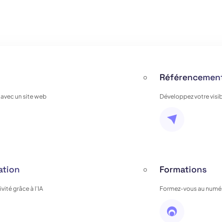
Référencement
 avec un site web
Développez votre visib
ation
Formations
ité grâce à l’IA
Formez-vous au numér