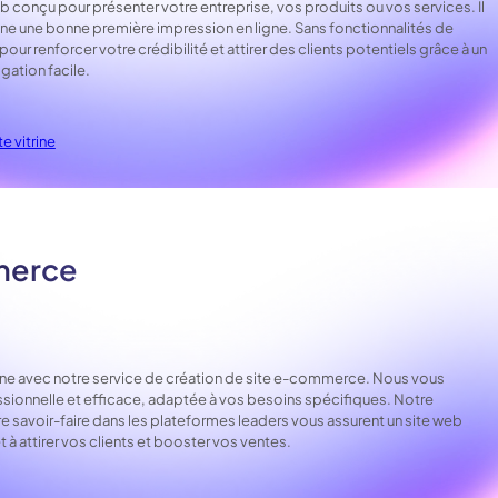
web conçu pour présenter votre entreprise, vos produits ou vos services. Il
onne une bonne première impression en ligne. Sans fonctionnalités de
t pour renforcer votre crédibilité et attirer des clients potentiels grâce à un
gation facile.
e vitrine
merce
gne avec notre service de création de site e-commerce. Nous vous
ssionnelle et efficace, adaptée à vos besoins spécifiques. Notre
e savoir-faire dans les plateformes leaders vous assurent un site web
êt à attirer vos clients et booster vos ventes.