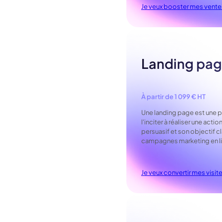
Je veux booster mes vente
Landing pa
À partir de 1 099 € HT
Une landing page est une p
l'inciter à réaliser une act
persuasif et son objectif cl
campagnes marketing en l
Je veux convertir mes visit