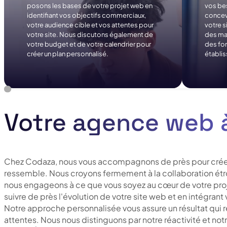
posons les bases de votre projet web en
vos be
identifiant vos objectifs commerciaux,
concev
votre audience cible et vos attentes pour
votre 
votre site. Nous discutons également de
des ma
votre budget et de votre calendrier pour
des fon
créer un plan personnalisé.
établis
Votre agence web à
Chez Codaza, nous vous accompagnons de près pour créer
ressemble. Nous croyons fermement à la collaboration étro
nous engageons à ce que vous soyez au cœur de votre pro
suivre de près l'évolution de votre site web et en intégran
Notre approche personnalisée vous assure un résultat qui 
attentes. Nous nous distinguons par notre réactivité et not