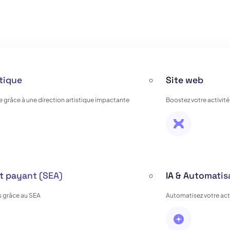
stique
Site web
e grâce à une direction artistique impactante
Boostez votre activité
 payant (SEA)
IA & Automatis
 grâce au SEA
Automatisez votre activ