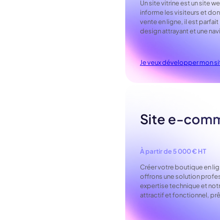
Un site vitrine est un site 
informe les visiteurs et d
vente en ligne, il est parfai
design attrayant et une navi
Je veux développer mon sit
Site e-com
À partir de 5 000 € HT
Créer votre boutique en li
offrons une solution profe
expertise technique et notr
attractif et fonctionnel, pr