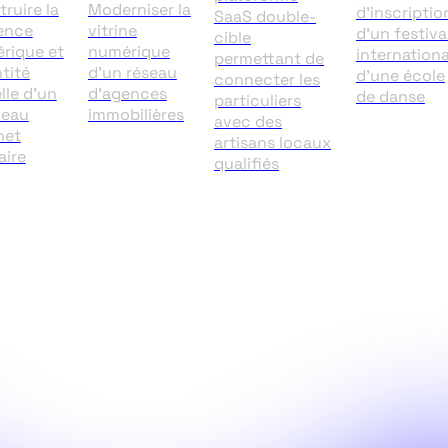
ruire la
Moderniser la
d'inscriptio
SaaS double-
ence
vitrine
d'un festiva
cible
rique et
numérique
internationa
permettant de
ntité
d'un réseau
d'une école
connecter les
lle d'un
d'agences
de danse
particuliers
eau
immobilières
avec des
net
artisans locaux
aire
qualifiés