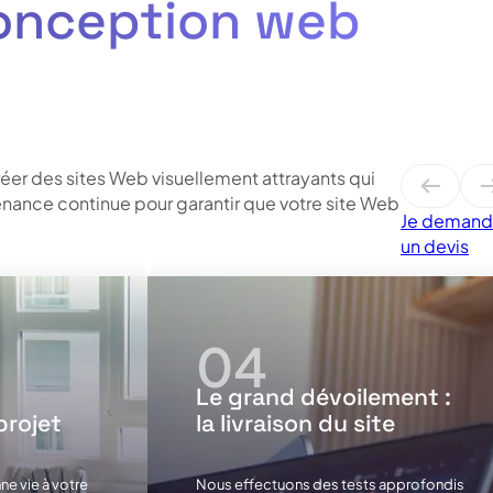
conception web
réer des sites Web visuellement attrayants qui
tenance continue pour garantir que votre site Web
Je deman
un devis
Le grand dévoilement :
projet
la livraison du site
ne vie à votre
Nous effectuons des tests approfondis