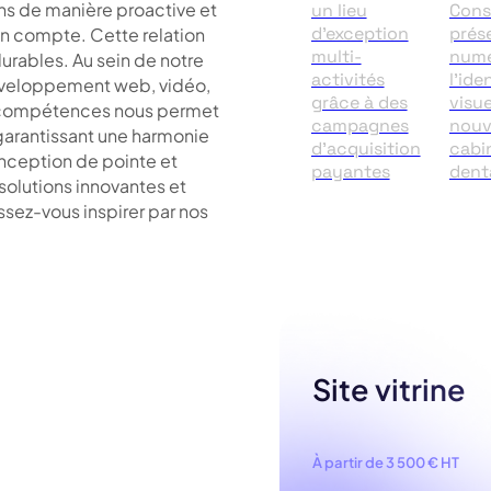
ns de manière proactive et
un lieu
Const
d'exception
prés
en compte. Cette relation
multi-
numé
urables. Au sein de notre
activités
l'ide
développement web, vidéo,
grâce à des
visue
e compétences nous permet
campagnes
nouv
 garantissant une harmonie
d'acquisition
cabi
onception de pointe et
payantes
dent
solutions innovantes et
ssez-vous inspirer par nos
Site vitrine
À partir de 3 500 € HT