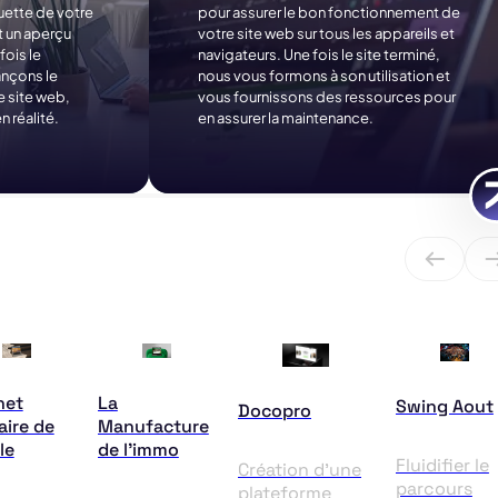
uette de votre
pour assurer le bon fonctionnement de
t un aperçu
votre site web sur tous les appareils et
fois le
navigateurs. Une fois le site terminé,
ançons le
nous vous formons à son utilisation et
 site web,
vous fournissons des ressources pour
n réalité.
en assurer la maintenance.
net
La
Swing Aout
Docopro
aire de
Manufacture
le
de l’immo
Fluidifier le
Création d’une
parcours
plateforme