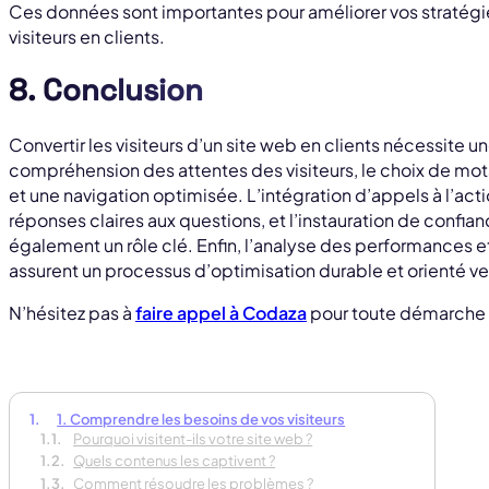
Ces données sont importantes pour améliorer vos stratégi
visiteurs en clients.
8. Conclusion
Convertir les visiteurs d’un site web en clients nécessite un
compréhension des attentes des visiteurs, le choix de mots
et une navigation optimisée. L’intégration d’appels à l’act
réponses claires aux questions, et l’instauration de confi
également un rôle clé. Enfin, l’analyse des performances e
assurent un processus d’optimisation durable et orienté ver
N’hésitez pas à
faire appel à Codaza
pour toute démarche 
1. Comprendre les besoins de vos visiteurs
Pourquoi visitent-ils votre site web ?
Quels contenus les captivent ?
Pa
Comment résoudre les problèmes ?