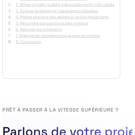
vo
2. Attirer un trafic qualifié grâce à des mots-clés ciblés
3. Soigner le design et l’expérience utilisateur
En 
4. Mettre en place des appels à l’action impactants
5. Répondre aux questions des visiteurs
6. Rassurer les prospects
7. Analyser les données pour ajuster en continu
8. Conclusion
PRÊT À PASSER À LA VITESSE SUPÉRIEURE ?
Parlons de votre proje