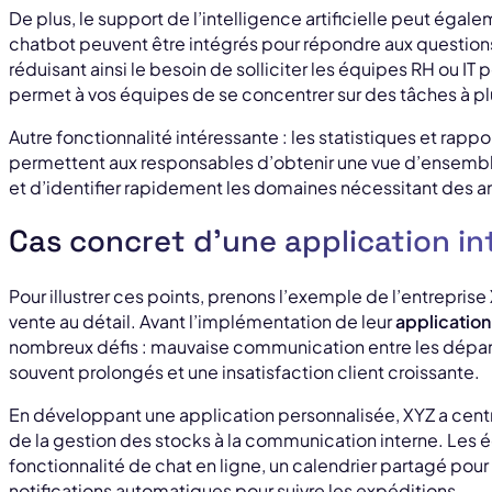
De plus, le support de l’intelligence artificielle peut égal
chatbot peuvent être intégrés pour répondre aux questio
réduisant ainsi le besoin de solliciter les équipes RH ou I
permet à vos équipes de se concentrer sur des tâches à plu
Autre fonctionnalité intéressante : les statistiques et rappo
permettent aux responsables d’obtenir une vue d’ensemb
et d’identifier rapidement les domaines nécessitant des a
Cas concret d’une application in
Pour illustrer ces points, prenons l’exemple de l’entreprise
vente au détail. Avant l’implémentation de leur
application
nombreux défis : mauvaise communication entre les départ
souvent prolongés et une insatisfaction client croissante.
En développant une application personnalisée, XYZ a centra
de la gestion des stocks à la communication interne. Les 
fonctionnalité de chat en ligne, un calendrier partagé pour
notifications automatiques pour suivre les expéditions.