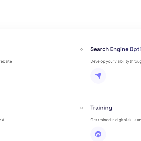
Search Engine Opti
website
Develop your visibility thro
Training
 AI
Get trained in digital skills