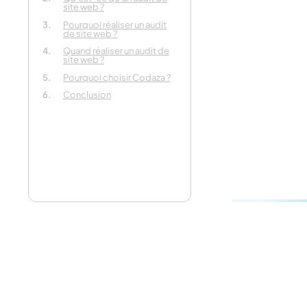
site web ?
Tell us abo
Pourquoi réaliser un audit
your proje
de site web ?
Quand réaliser un audit de
site web ?
In 30 seconds
Pourquoi choisir Codaza ?
Conclusion