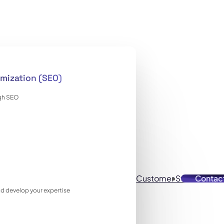
mization (SEO)
ugh SEO
Customer Stories
Contac
Reso
 and develop your expertise