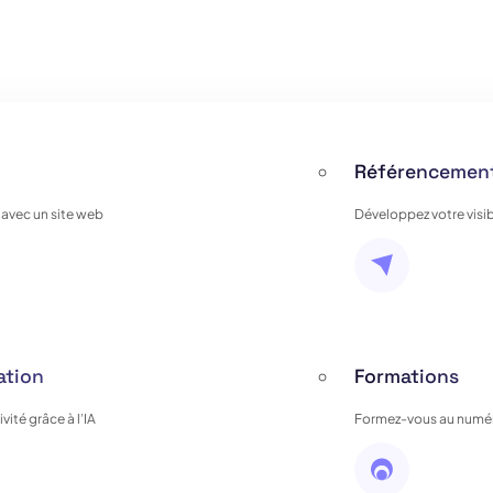
Référencement
 avec un site web
Développez votre visib
ation
Formations
ité grâce à l’IA
Formez-vous au numér