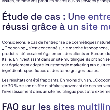
visites, comme vos produits phares ou vos services princi
Étude de cas : Une entr
réussi grâce à un site m
Considérons le cas de l’entreprise de cosmétiques nature
_Cocooning_ s’est concentré sur le marché francophone,
produits intéressaient également des clients en Europe 
Italie. En investissant dans un site multilingue, ils ont non 
ont également adapté leur stratégie marketing aux culture
ingrédients spécifiques et des témoignages locaux.
Les résultats ont été frappants. En moins d’un an, _Cocoo
de 30 % de son chiffre d’affaires provenant de ces nouvea
l’investissement dans un site multilingue peut être extrê
FAQ sur les sites multil