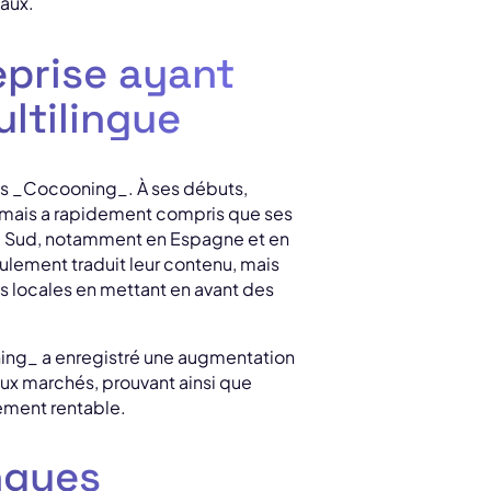
paux.
eprise ayant
ultilingue
ls _Cocooning_. À ses débuts,
 mais a rapidement compris que ses
du Sud, notamment en Espagne et en
seulement traduit leur contenu, mais
s locales en mettant en avant des
ning_ a enregistré une augmentation
ux marchés, prouvant ainsi que
mement rentable.
ingues