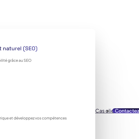
 naturel (SEO)
ilité grâce au SEO
Cas clients
Contacte
Ressou
ique et développez vos compétences