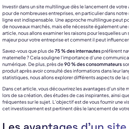
Investir dans un site multilingue dès le lancement de votre 
pour de nombreuses entreprises, en particulier dans notr
ligne est indispensable. Une approche multilingue peut po
de nouveaux marchés, mais elle nécessite également une r
article, nous allons examiner les raisons pour lesquelles un 
majeur pour votre entreprise et comment il peut influencer
Savez-vous que plus de
75 % des internautes
préfèrent nav
maternelle ? Cela souligne l’importance d’une communica
numérique. De plus, près de
90 % des consommateurs
son
produit après avoir consulté des informations dans leur l
statistiques, nous allons explorer différents aspects de la 
Dans cet article, vous découvrirez les avantages d’un site 
lors de sa création, des études de cas inspirantes, ainsi q
fréquentes sur le sujet. L’objectif est de vous fournir une vi
cet investissement est pertinent dès le lancement de votre
Les avantages d’un site