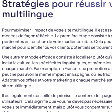
Stratégies pour réussir 
multilingue
Pour maximiser l’impact de votre site multilingue, il est es
menées de façon réfléchie. La première étape consiste à d
pertinentes en fonction de votre audience cible. Cela pe
marché pour identifier où vos clients potentiels se trouvent
Une autre méthode efficace consiste à localiser plutôt qu’
inclut la culture, les spécificités linguistiques, et même
chaque marché. Par exemple, en France, une promotion de 
peut ne pas avoir le même impact en Espagne, où les trad
Adapter vos offres et votre marketing à chaque marché est
site multilingue.
Il est également conseillé de prioriser le contenu des pa
utilisateurs. Cela signifie que vous ne devez pas nécessai
votre site immédiatement, mais plutôt vous concentrer sur l