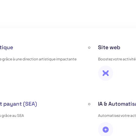
stique
Site web
e grâce à une direction artistique impactante
Boostez votre activité
 payant (SEA)
IA & Automatis
 grâce au SEA
Automatisez votre activ