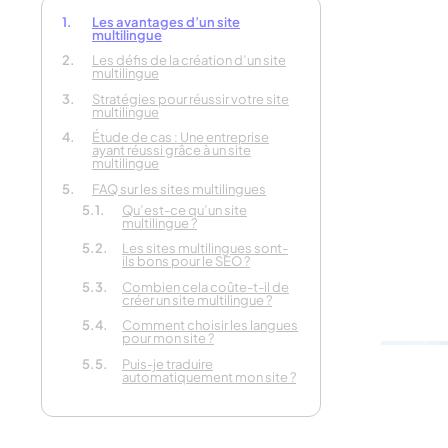
Les avantages d’un site
multilingue
Les défis de la création d’un site
Parlez-
multilingue
votre pr
Stratégies pour réussir votre site
multilingue
Étude de cas : Une entreprise
ayant réussi grâce à un site
En 30 second
multilingue
FAQ sur les sites multilingues
Qu’est-ce qu’un site
multilingue ?
Les sites multilingues sont-
ils bons pour le SEO ?
Combien cela coûte-t-il de
créer un site multilingue ?
Comment choisir les langues
pour mon site ?
Puis-je traduire
automatiquement mon site ?