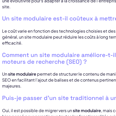
une évolutivité pour s’adapter à la croissance de l’entrepris
site.
Un site modulaire est-il coûteux à mettr
Le coût varie en fonction des technologies choisies et de
général, un site modulaire peut réduire les coûts à long term
efficacité.
Comment un site modulaire améliore-t-il 
moteurs de recherche (SEO) ?
Un
site modulaire
permet de structurer le contenu de maniè
SEO en facilitant l’ajout de balises et de contenus pertine
majeures.
Puis-je passer d’un site traditionnel à u
Oui, il est possible de migrer vers un
site modulaire
, mais c