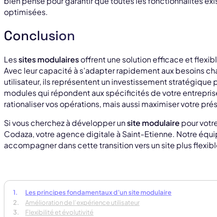
bien pensé pour garantir que toutes les fonctionnalités ex
optimisées.
Conclusion
Les
sites modulaires
offrent une solution efficace et flexib
Avec leur capacité à s’adapter rapidement aux besoins ch
utilisateur, ils représentent un investissement stratégique p
modules qui répondent aux spécificités de votre entrepri
rationaliser vos opérations, mais aussi maximiser votre pré
Si vous cherchez à développer un
site modulaire
pour votre
Codaza, votre agence digitale à Saint-Etienne. Notre équi
accompagner dans cette transition vers un site plus flexib
Les principes fondamentaux d’un site modulaire
Amélioration de l’expérience utilisateur
Flexibilité et évolutivité