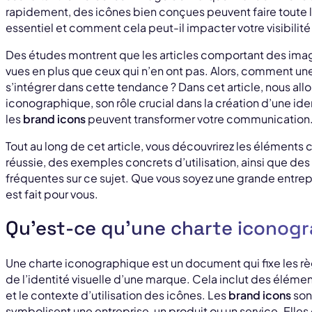
rapidement, des icônes bien conçues peuvent faire toute l
essentiel et comment cela peut-il impacter votre visibilité 
Des études montrent que les articles comportant des ima
vues en plus que ceux qui n’en ont pas. Alors, comment u
s’intégrer dans cette tendance ? Dans cet article, nous all
iconographique, son rôle crucial dans la création d’une ide
les
brand icons
peuvent transformer votre communication
Tout au long de cet article, vous découvrirez les éléments
réussie, des exemples concrets d’utilisation, ainsi que des
fréquentes sur ce sujet. Que vous soyez une grande entrepri
est fait pour vous.
Qu’est-ce qu’une charte iconog
Une charte iconographique est un document qui fixe les règ
de l’identité visuelle d’une marque. Cela inclut des éléments 
et le contexte d’utilisation des icônes. Les
brand icons
son
symbolisent une entreprise, un produit ou un service. Elle