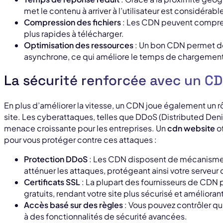
met le contenu à arriver à l’utilisateur est considérab
Compression des fichiers
: Les CDN peuvent compress
plus rapides à télécharger.
Optimisation des ressources
: Un bon CDN permet de
asynchrone, ce qui améliore le temps de chargement
La sécurité renforcée avec un C
En plus d’améliorer la vitesse, un CDN joue également un rô
site. Les cyberattaques, telles que DDoS (Distributed Deni
menace croissante pour les entreprises. Un
cdn website
of
pour vous protéger contre ces attaques :
Protection DDoS
: Les CDN disposent de mécanismes
atténuer les attaques, protégeant ainsi votre serveur 
Certificats SSL
: La plupart des fournisseurs de CDN 
gratuits, rendant votre site plus sécurisé et améliorant
Accès basé sur des règles
: Vous pouvez contrôler qu
à des fonctionnalités de sécurité avancées.