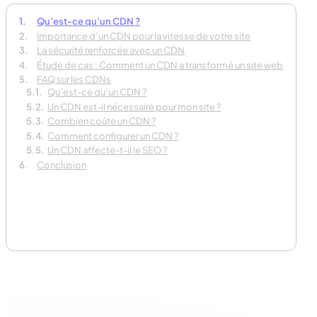
Qu’est-ce qu’un CDN ?
Importance d’un CDN pour la vitesse de votre site
La sécurité renforcée avec un CDN
Étude de cas : Comment un CDN a transformé un site web
FAQ sur les CDNs
Qu’est-ce qu’un CDN ?
E
Un CDN est-il nécessaire pour mon site ?
Combien coûte un CDN ?
Comment configurer un CDN ?
Un CDN affecte-t-il le SEO ?
Conclusion