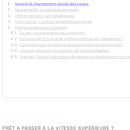
Ignorer le chargement rapide des pages
Ne pas tester sur plusieurs appareils
Utiliser des pop-ups dérangeants
Cas concret : Le site d’une entreprise locale
FAQ sur le Responsive Design
Qu’est-ce que le responsive design ?
Pourquoi est-il crucial de vérifier la vitesse de chargement ?
Comment puis-je tester le responsive design de mon site ?
Les pop-ups sont-ils toujours une bonne stratégie ?
Quel est l’impact des erreurs de design sur ma réputation en lig
PRÊT À PASSER À LA VITESSE SUPÉRIEURE ?