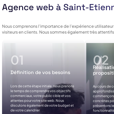
Agence web à Saint-Etienn
Nous comprenons l’importance de l’expérience utilisateur 
visiteurs en clients. Nous sommes également très attentifs
Réalisati
Définition de vos besoins
proposit
Lors de cette étape initiale, nous prenons
Au cours de c
le temps de comprendre vos objectifs
approfondiss
commerciaux, votre public cible et vos
commençons 
attentes pour votre site web. Nous
concrètes pou
discutons également de votre budget et
présentons le
de votre calendrier.
fonctionnalit