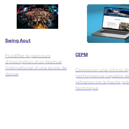
Swing Aout
CEPM
Fluidifier le parcours
d'inscription d'un festival
international d'une école de
Concevoir une vitrine di
danse
performance capable d
retranscrire la haute pré
technique