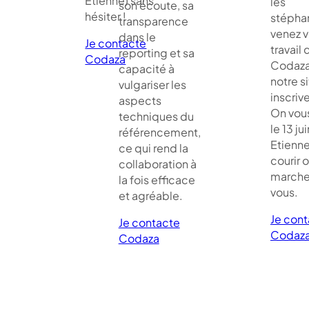
Étienne) sans
les
son écoute, sa
hésiter !
stépha
transparence
venez vo
dans le
Je contacte
travail 
reporting et sa
Codaza
Codaza
capacité à
notre si
vulgariser les
inscriv
aspects
On vou
techniques du
le 13 jui
référencement,
Etienne
ce qui rend la
courir 
collaboration à
marche
la fois efficace
vous.
et agréable.
Je con
Je contacte
Codaz
Codaza