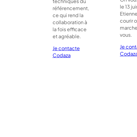
techniques du
le 13 jui
référencement,
Etienne
ce qui rend la
courir 
collaboration à
marche
la fois efficace
vous.
et agréable.
Je con
Je contacte
Codaz
Codaza