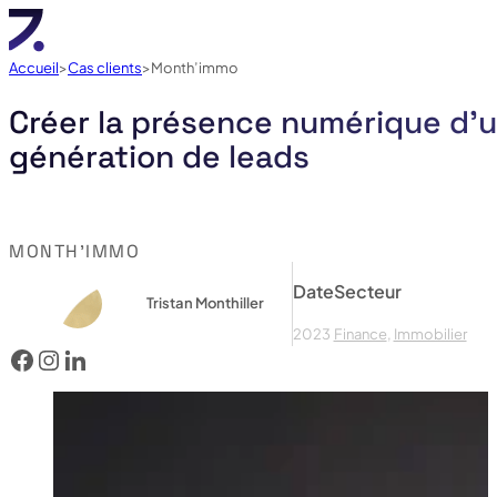
Accueil
Cas clients
Month’immo
Créer la présence numérique d'u
génération de leads
MONTH’IMMO
Date
Secteur
Tristan Monthiller
2023
Finance
,
Immobilier
Voir le facebook de Month’immo
Voir lecompte instagram de Month’immo
Voir le linked in de Month’immo