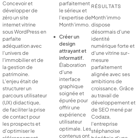
Concevoir et
parfaitement
RÉSULTATS
développer de
le sérieux et
zéro un site
Month’immo
l’expertise de
internet vitrine
dispose
Month’immo.
sous WordPress en
désormais d'une
Créer un
parfaite
identité
design
adéquation avec
numérique forte et
attrayant et
l'univers de
d'une vitrine sur-
informatif.
l'immobilier et de
mesure
Élaboration
la gestion de
parfaitement
d'une
patrimoine.
alignée avec ses
interface
L'enjeu était de
ambitions de
graphique
structurer un
croissance. Grâce
soignée et
parcours utilisateur
au travail de
épurée pour
(UX) didactique,
développement et
offrir une
de faciliter la prise
de SEO mené par
expérience
de contact pour
Codaza,
utilisateur
les prospects et
l'entreprise
optimale. Les
d'optimiser le
stéphanoise
contenus ont
référencement
bénéficie d'une