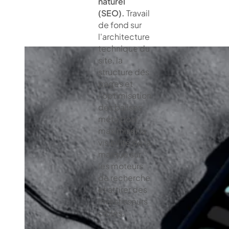
naturel
(SEO).
Travail
de fond sur
l'architecture
technique du
site, la
structure des
pages et
l'optimisation
des balises
méta pour
maximiser la
visibilité de la
marque sur
les moteurs
de recherche
et attirer des
investisseurs
ciblés.