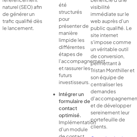
été
naturel (SEO) afin
visibilité
structurés
de générer un
immédiate sur le
pour
trafic qualifié dès
web auprès d'un
présenter de
le lancement.
public qualifié. Le
manière
site internet
limpide les
s'impose comme
différentes
un véritable outil
étapes de
de conversion,
l'accompagnement
permettant à
et rassurer les
Tristan Monthiller et
futurs
son équipe de
investisseurs.
centraliser les
demandes
Intégrer un
d'accompagnemen
formulaire de
et de développer
contact
sereinement leur
optimisé.
portefeuille de
Implémentation
clients.
d'un module
de contact