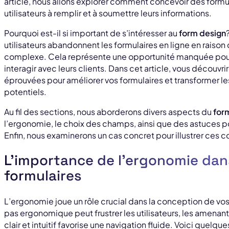
article, nous allons explorer comment concevoir des formula
utilisateurs à remplir et à soumettre leurs informations.
Pourquoi est-il si important de s’intéresser au
form design
utilisateurs abandonnent les formulaires en ligne en raiso
complexe. Cela représente une opportunité manquée pour 
interagir avec leurs clients. Dans cet article, vous découvr
éprouvées pour améliorer vos formulaires et transformer les 
potentiels.
Au fil des sections, nous aborderons divers aspects du
for
l’ergonomie, le choix des champs, ainsi que des astuces p
Enfin, nous examinerons un cas concret pour illustrer ces 
L’importance de l’ergonomie dan
formulaires
L’ergonomie joue un rôle crucial dans la conception de vos 
pas ergonomique peut frustrer les utilisateurs, les amenan
clair et intuitif favorise une navigation fluide. Voici quelq