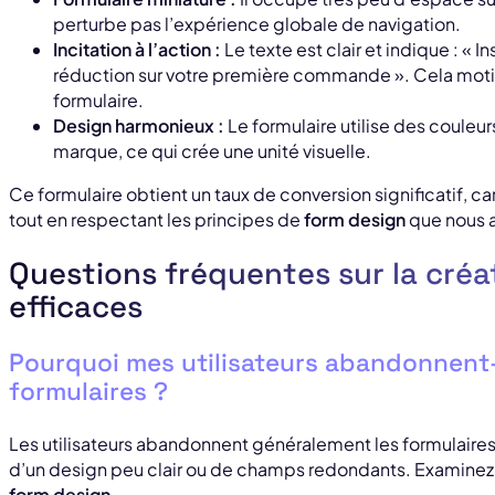
perturbe pas l’expérience globale de navigation.
Incitation à l’action :
Le texte est clair et indique : « 
réduction sur votre première commande ». Cela motive 
formulaire.
Design harmonieux :
Le formulaire utilise des couleu
marque, ce qui crée une unité visuelle.
Ce formulaire obtient un taux de conversion significatif, car 
tout en respectant les principes de
form design
que nous 
Questions fréquentes sur la créa
efficaces
Pourquoi mes utilisateurs abandonnent
formulaires ?
Les utilisateurs abandonnent généralement les formulaires
d’un design peu clair ou de champs redondants. Examinez 
form design
.