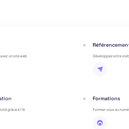
Référencement
 avec un site web
Développez votre visib
ation
Formations
ité grâce à l’IA
Formez-vous au numér