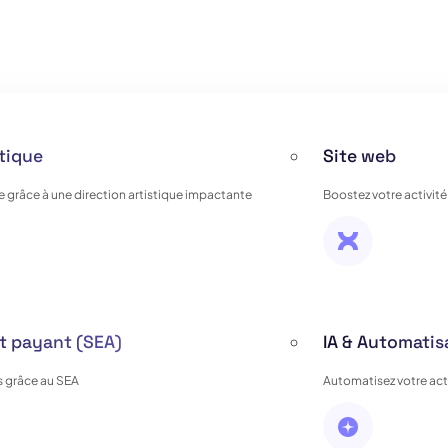
stique
Site web
e grâce à une direction artistique impactante
Boostez votre activité
 payant (SEA)
IA & Automatis
 grâce au SEA
Automatisez votre activ