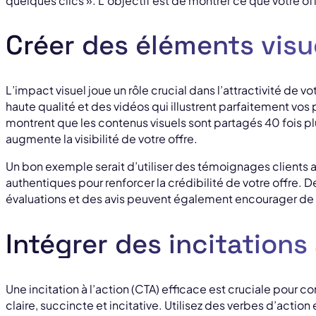
quelques clics ». L’objectif est de montrer ce que votre off
Créer des éléments vis
L’impact visuel joue un rôle crucial dans l’attractivité de v
haute qualité et des vidéos qui illustrent parfaitement vos
montrent que les contenus visuels sont partagés 40 fois pl
augmente la visibilité de votre offre.
Un bon exemple serait d’utiliser des témoignages clien
authentiques pour renforcer la crédibilité de votre offre. 
évaluations et des avis peuvent également encourager de n
Intégrer des incitations 
Une incitation à l’action (CTA) efficace est cruciale pour conv
claire, succincte et incitative. Utilisez des verbes d’actio