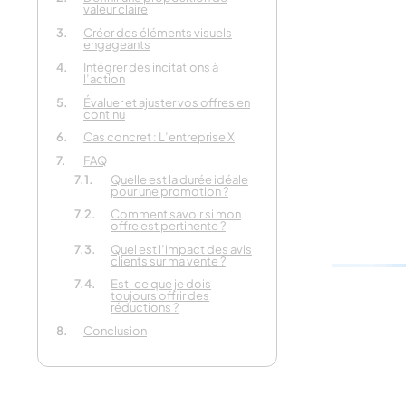
valeur claire
Parlez-n
Créer des éléments visuels
votre pro
engageants
Intégrer des incitations à
l’action
En 30 secondes
Évaluer et ajuster vos offres en
continu
Cas concret : L’entreprise X
FAQ
Quelle est la durée idéale
pour une promotion ?
Comment savoir si mon
offre est pertinente ?
Quel est l’impact des avis
clients sur ma vente ?
Est-ce que je dois
toujours offrir des
réductions ?
Conclusion