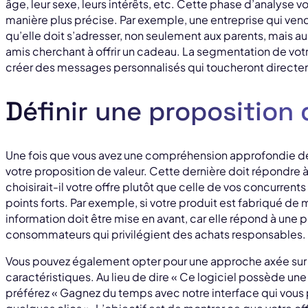
âge, leur sexe, leurs intérêts, etc. Cette phase d’analyse v
manière plus précise. Par exemple, une entreprise qui ven
qu’elle doit s’adresser, non seulement aux parents, mais a
amis cherchant à offrir un cadeau. La segmentation de vot
créer des messages personnalisés qui toucheront directem
Définir une proposition 
Une fois que vous avez une compréhension approfondie de v
votre proposition de valeur. Cette dernière doit répondre à 
choisirait-il votre offre plutôt que celle de vos concurrents
points forts. Par exemple, si votre produit est fabriqué de 
information doit être mise en avant, car elle répond à une
consommateurs qui privilégient des achats responsables.
Vous pouvez également opter pour une approche axée sur l
caractéristiques. Au lieu de dire « Ce logiciel possède une in
préférez « Gagnez du temps avec notre interface qui vous 