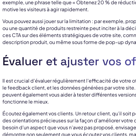
exemple, une phrase telle que « Obtenez 20 % de réductio
motive les visiteurs à agir rapidement.
Vous pouvez aussi jouer sur la limitation : par exemple, pr
ou une quantité de produits restreinte peut inciter à la déc
ces CTA sur des éléments stratégiques de votre site, comme
description produit, ou même sous forme de pop-up dyn
Évaluer et ajuster vos o
Il est crucial d’évaluer régulièrement l’efficacité de votre 
le feedback client, et les données générées par votre site
peuvent également vous aider à tester différentes versions 
fonctionne le mieux.
Écoutez également vos clients. Un retour client, qu’il soit 
des orientations précieuses sur la façon d’améliorer votre o
besoin d’un aspect que vous n’avez pas proposé, envisagez 
démontre non seulement que vous écoutez vos clients, ma