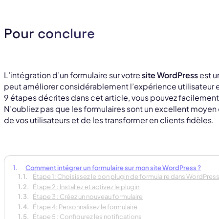
Pour conclure
L’intégration d’un formulaire sur votre
site WordPress
est u
peut améliorer considérablement l’expérience utilisateur et
9 étapes décrites dans cet article, vous pouvez facilement a
N’oubliez pas que les formulaires sont un excellent moyen
de vos utilisateurs et de les transformer en clients fidèles.
Comment intégrer un formulaire sur mon site WordPress ?
Étape 1: Choisissez le bon plugin de formulaire dans WordPres
Étape 2 : Installez et activez le plugin
Étape 3 : Créez un nouveau formulaire
Étape 4: Personnalisez le formulaire
Étape 5 : Configurez les notifications