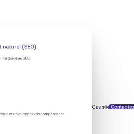
 naturel (SEO)
ilité grâce au SEO
Cas clients
Contacte
Ressou
ique et développez vos compétences