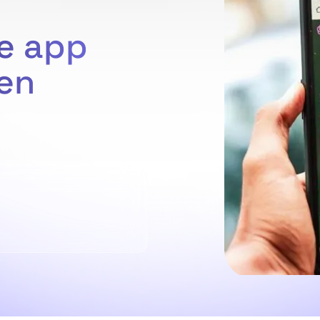
ne app
ien