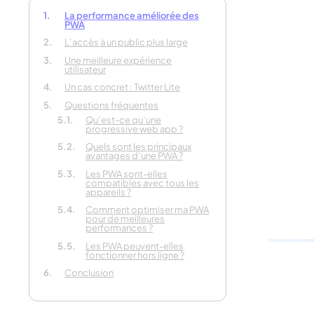
La performance améliorée des
PWA
L’accès à un public plus large
Parlez-
Une meilleure expérience
votre pr
utilisateur
Un cas concret : Twitter Lite
Questions fréquentes
En 30 second
Qu’est-ce qu’une
progressive web app ?
Quels sont les principaux
avantages d’une PWA ?
Les PWA sont-elles
compatibles avec tous les
appareils ?
Comment optimiser ma PWA
pour de meilleures
performances ?
Les PWA peuvent-elles
fonctionner hors ligne ?
Conclusion