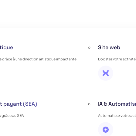
stique
Site web
e grâce à une direction artistique impactante
Boostez votre activité
 payant (SEA)
IA & Automatis
 grâce au SEA
Automatisez votre activ