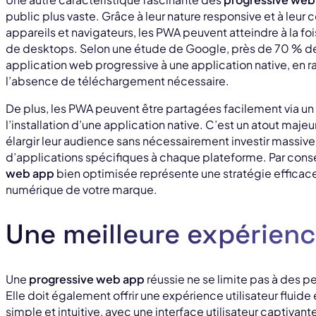
public plus vaste. Grâce à leur nature responsive et à leur 
appareils et navigateurs, les PWA peuvent atteindre à la foi
de desktops. Selon une étude de Google, près de 70 % des u
application web progressive à une application native, en ra
l’absence de téléchargement nécessaire.
De plus, les PWA peuvent être partagées facilement via un lie
l’installation d’une application native. C’est un atout maje
élargir leur audience sans nécessairement investir mass
d’applications spécifiques à chaque plateforme. Par cons
web app
bien optimisée représente une stratégie efficace
numérique de votre marque.
Une meilleure expérience
Une
progressive web app
réussie ne se limite pas à des 
Elle doit également offrir une expérience utilisateur fluide
simple et intuitive, avec une interface utilisateur captivan