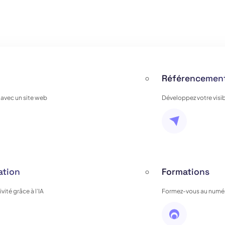
Référencement
 avec un site web
Développez votre visib
ation
Formations
ité grâce à l’IA
Formez-vous au numér