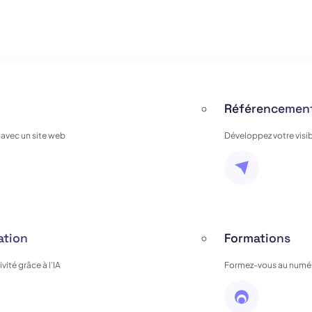
Référencement
 avec un site web
Développez votre visib
ation
Formations
ité grâce à l’IA
Formez-vous au numér