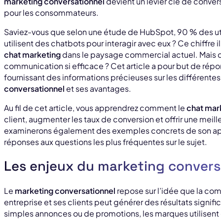
marketing conversationnel
devient un levier clé de convers
pour les consommateurs.
Saviez-vous que selon une étude de HubSpot, 90 % des uti
utilisent des chatbots pour interagir avec eux ? Ce chiffre 
chat marketing
dans le paysage commercial actuel. Mais q
communication si efficace ? Cet article a pour but de répo
fournissant des informations précieuses sur les différente
conversationnel
et ses avantages.
Au fil de cet article, vous apprendrez comment le
chat mar
client, augmenter les taux de conversion et offrir une meill
examinerons également des exemples concrets de son appl
réponses aux questions les plus fréquentes sur le sujet.
Les enjeux du marketing convers
Le
marketing conversationnel
repose sur l’idée que la co
entreprise et ses clients peut générer des résultats signific
simples annonces ou de promotions, les marques utilisent 