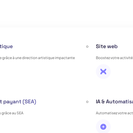
stique
Site web
e grâce à une direction artistique impactante
Boostez votre activité
 payant (SEA)
IA & Automatis
 grâce au SEA
Automatisez votre activ