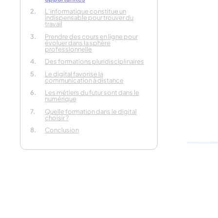
Parlez-
L’informatique constitue un
indispensable pour trouver du
votre p
travail
Prendre des cours en ligne pour
évoluer dans la sphère
professionnelle
En 30 secon
Des formations pluridisciplinaires
Le digital favorise la
communication à distance
Les métiers du futur sont dans le
numérique
Quelle formation dans le digital
choisir ?
Conclusion