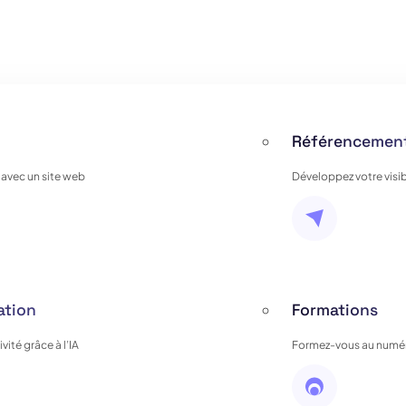
Référencement
 avec un site web
Développez votre visib
ation
Formations
ité grâce à l’IA
Formez-vous au numér