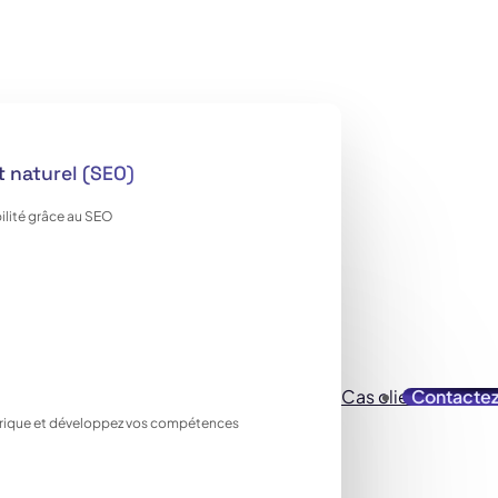
 naturel (SEO)
ilité grâce au SEO
Cas clients
Contacte
Ressou
ique et développez vos compétences