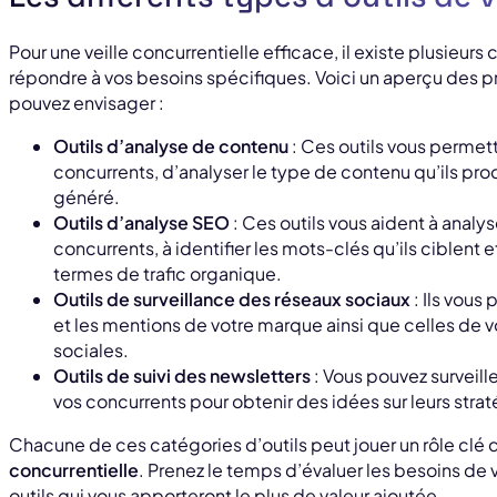
Pour une veille concurrentielle efficace, il existe plusieurs
répondre à vos besoins spécifiques. Voici un aperçu des p
pouvez envisager :
Outils d’analyse de contenu
: Ces outils vous permett
concurrents, d’analyser le type de contenu qu’ils p
généré.
Outils d’analyse SEO
: Ces outils vous aident à analy
concurrents, à identifier les mots-clés qu’ils ciblent
termes de trafic organique.
Outils de surveillance des réseaux sociaux
: Ils vous
et les mentions de votre marque ainsi que celles de v
sociales.
Outils de suivi des newsletters
: Vous pouvez surveil
vos concurrents pour obtenir des idées sur leurs str
Chacune de ces catégories d’outils peut jouer un rôle clé 
concurrentielle
. Prenez le temps d’évaluer les besoins de v
outils qui vous apporteront le plus de valeur ajoutée.