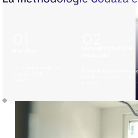
Conception d'une
Planifier
maquette
Définir les fonctionnalités
Élaboration de la structure et 
du système et les
design du site à travers une
objectifs.
maquette.