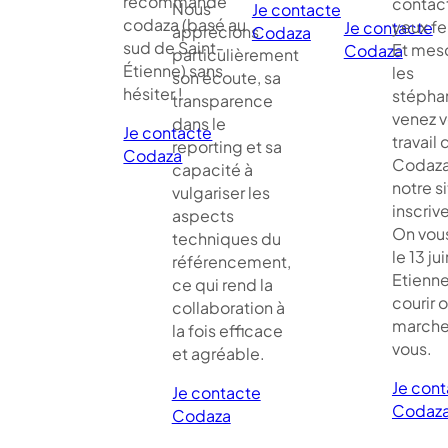
recommande
contact
Nous
Je contacte
codaza (basé au
yeux f
Je contacte
apprécions
Codaza
sud de Saint-
Et me
Codaza
particulièrement
Étienne) sans
les
son écoute, sa
hésiter !
stépha
transparence
venez vo
dans le
Je contacte
travail 
reporting et sa
Codaza
Codaza
capacité à
notre si
vulgariser les
inscriv
aspects
On vou
techniques du
le 13 jui
référencement,
Etienne
ce qui rend la
courir 
collaboration à
marche
la fois efficace
vous.
et agréable.
Je con
Je contacte
Codaz
Codaza