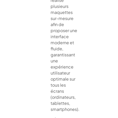
réalisé
plusieurs
maquettes
sur-mesure
afin de
proposer une
interface
moderne et
fluide,
garantissant
une
expérience
utilisateur
optimale sur
tous les
écrans
(ordinateurs,
tablettes,
smartphones).