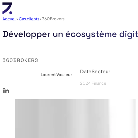
Accueil
Cas clients
360Brokers
Développer un écosystème digita
360BROKERS
Date
Secteur
Laurent Vasseur
2024
Finance
Voir le linked in de 360Brokers