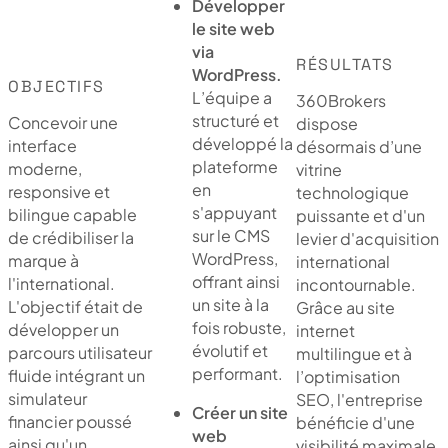
Développer
le site web
via
RÉSULTATS
WordPress.
OBJECTIFS
L’équipe a
360Brokers
structuré et
Concevoir une
dispose
développé la
interface
désormais d’une
plateforme
moderne,
vitrine
en
responsive et
technologique
s'appuyant
bilingue capable
puissante et d'un
sur le CMS
de crédibiliser la
levier d'acquisition
WordPress,
marque à
international
offrant ainsi
l'international.
incontournable.
un site à la
L'objectif était de
Grâce au site
fois robuste,
développer un
internet
évolutif et
parcours utilisateur
multilingue et à
performant.
fluide intégrant un
l’optimisation
simulateur
SEO, l'entreprise
Créer un site
financier poussé
bénéficie d'une
web
ainsi qu'un
visibilité maximale