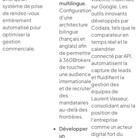
multilingue.
système de prise
sur Google. Les
Configuration
de rendez-vous
outils innovants
d'une
entièrement
développés par
architecture
automatisé pour
Codaza, tels que le
bilingue
optimiser la
comparateur en
(français et
gestion
temps réel et le
anglais) afin
commerciale.
calendrier
de permettre
connecté par API,
à 360Brokers
automatisent la
de toucher
capture de leads
une audience
et fluidifient la
internationale
gestion des
et de recruter
équipes de
des
Laurent Vasseur,
mandataires
consolidant ainsi la
au-delà des
position de
frontières.
l'entreprise
comme un acteur
Développer
digital fort du
un