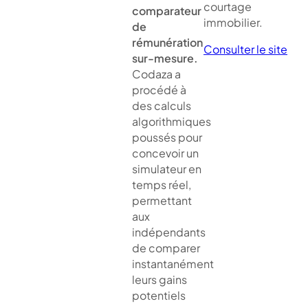
courtage
comparateur
immobilier.
de
rémunération
Consulter le site
sur-mesure.
Codaza a
procédé à
des calculs
algorithmiques
poussés pour
concevoir un
simulateur en
temps réel,
permettant
aux
indépendants
de comparer
instantanément
leurs gains
potentiels