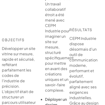
Un travail
collaboratif
étroit a été
mené avec
CEPM
RÉSULTATS
Industrie pour
imaginer un
CEPM Industrie
OBJECTIFS
site sur
dispose
mesure,
Développer un site
désormais d'un
structuré
vitrine sur mesure,
outil de
spécifiquement
rapide et sécurisé,
communication
pour mettre
reflétant
moderne,
en avant des
parfaitement les
performant et
créations
codes de
évolutif,
uniques et un
l'industrie de
parfaitement
savoir-faire
précision.
aligné avec ses
complexe.
L'objectif était de
exigences
structurer un
industrielles.
Déployer un
parcours utilisateur
Grâce au design
design