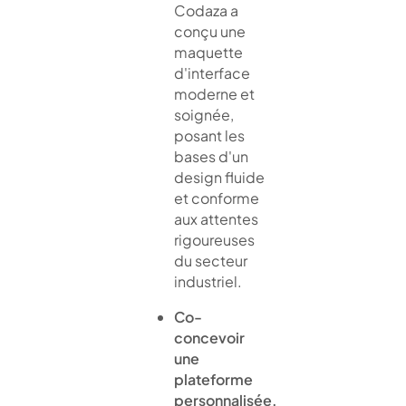
Codaza a
conçu une
maquette
d'interface
moderne et
soignée,
posant les
bases d'un
design fluide
et conforme
aux attentes
rigoureuses
du secteur
industriel.
Co-
concevoir
une
plateforme
personnalisée.