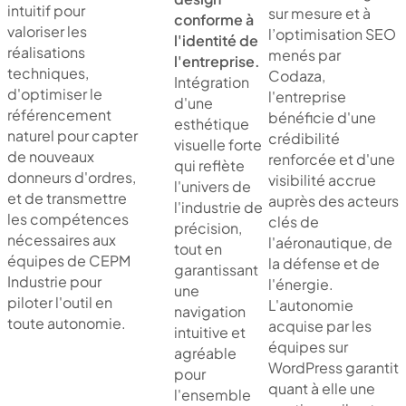
intuitif pour
sur mesure et à
conforme à
valoriser les
l’optimisation SEO
l'identité de
réalisations
menés par
l'entreprise.
techniques,
Codaza,
Intégration
d'optimiser le
l'entreprise
d'une
référencement
bénéficie d'une
esthétique
naturel pour capter
crédibilité
visuelle forte
de nouveaux
renforcée et d'une
qui reflète
donneurs d'ordres,
visibilité accrue
l'univers de
et de transmettre
auprès des acteurs
l'industrie de
les compétences
clés de
précision,
nécessaires aux
l'aéronautique, de
tout en
équipes de CEPM
la défense et de
garantissant
Industrie pour
l'énergie.
une
piloter l'outil en
L'autonomie
navigation
toute autonomie.
acquise par les
intuitive et
équipes sur
agréable
WordPress garantit
pour
quant à elle une
l'ensemble