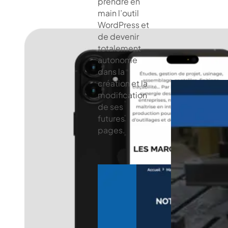
prendre en
main l’outil
WordPress et
de devenir
totalement
autonome
dans la
création et la
modification
de ses
futures
pages.