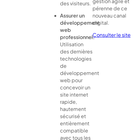
gestion agile et
des visiteurs.
pérenne de ce
Assurer un
nouveau canal
développement
digital.
web
Consulter le site
professionnel.
Utilisation
des dernières
technologies
de
développement
web pour
concevoir un
site internet
rapide,
hautement
sécurisé et
entièrement
compatible
avec tous les