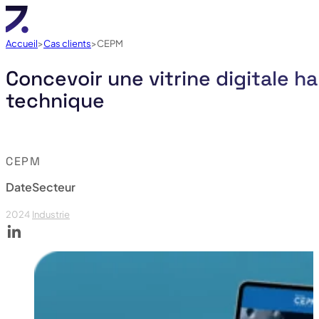
Accueil
Cas clients
CEPM
Concevoir une vitrine digitale h
technique
CEPM
Date
Secteur
2024
Industrie
Voir le linked in de CEPM