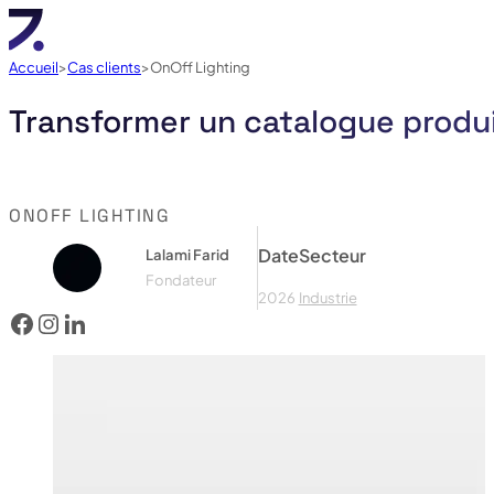
Accueil
Cas clients
OnOff Lighting
Transformer un catalogue produit
ONOFF LIGHTING
Date
Secteur
Lalami Farid
Fondateur
2026
Industrie
Voir le facebook de OnOff Lighting
Voir lecompte instagram de OnOff Lighting
Voir le linked in de OnOff Lighting