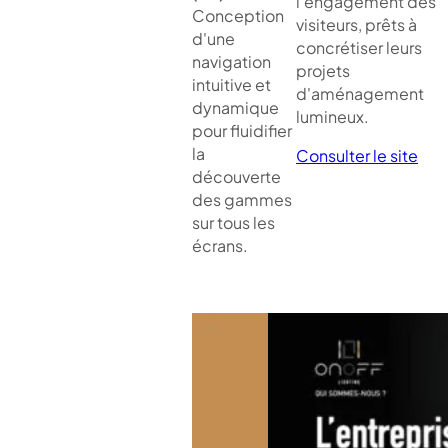
l'engagement des
Conception
visiteurs, prêts à
d'une
concrétiser leurs
navigation
projets
intuitive et
d'aménagement
dynamique
lumineux.
pour fluidifier
la
Consulter le site
découverte
des gammes
sur tous les
écrans.