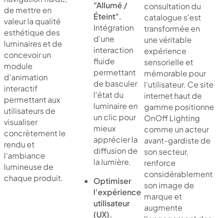
"Allumé /
consultation du
de mettre en
Éteint".
catalogue s'est
valeur la qualité
Intégration
transformée en
esthétique des
d'une
une véritable
luminaires et de
interaction
expérience
concevoir un
fluide
sensorielle et
module
permettant
mémorable pour
d'animation
de basculer
l'utilisateur. Ce site
interactif
l'état du
internet haut de
permettant aux
luminaire en
gamme positionne
utilisateurs de
un clic pour
OnOff Lighting
visualiser
mieux
comme un acteur
concrètement le
apprécier la
avant-gardiste de
rendu et
diffusion de
son secteur,
l'ambiance
la lumière.
renforce
lumineuse de
considérablement
chaque produit.
Optimiser
son image de
l'expérience
marque et
utilisateur
augmente
(UX).