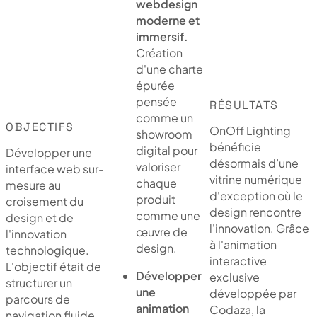
webdesign
moderne et
immersif.
Création
d'une charte
épurée
pensée
RÉSULTATS
comme un
OBJECTIFS
OnOff Lighting
showroom
bénéficie
digital pour
Développer une
désormais d’une
valoriser
interface web sur-
vitrine numérique
chaque
mesure au
d'exception où le
produit
croisement du
design rencontre
comme une
design et de
l'innovation. Grâce
œuvre de
l'innovation
à l'animation
design.
technologique.
interactive
L'objectif était de
Développer
exclusive
structurer un
une
développée par
parcours de
animation
Codaza, la
navigation fluide,