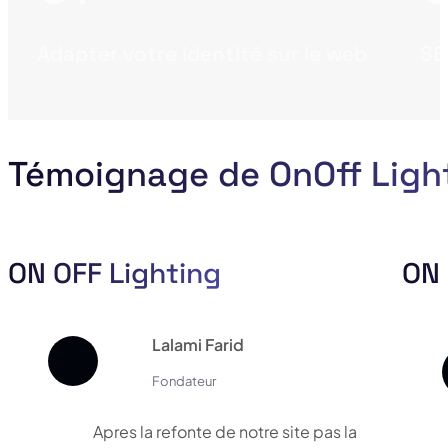
Adapter votre identité sur le web
SE
Témoignage de OnOff Ligh
ON OFF Lighting
ON 
Lalami Farid
Fondateur
Apres la refonte de notre site pas la