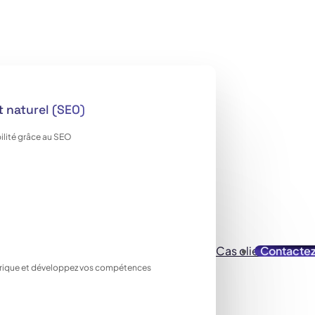
 naturel (SEO)
ilité grâce au SEO
Cas clients
Contacte
Ressou
ique et développez vos compétences