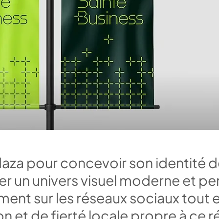
d
a
z
a
p
o
u
r
c
o
n
c
e
v
o
i
r
s
o
n
i
d
e
n
t
i
t
é
d
e
r
u
n
u
n
i
v
e
r
s
v
i
s
u
e
l
m
o
d
e
r
n
e
e
t
p
e
m
e
n
t
s
u
r
l
e
s
r
é
s
e
a
u
x
s
o
c
i
a
u
x
t
o
u
t
o
n
e
t
d
e
f
i
e
r
t
é
l
o
c
a
l
e
p
r
o
p
r
e
à
c
e
r