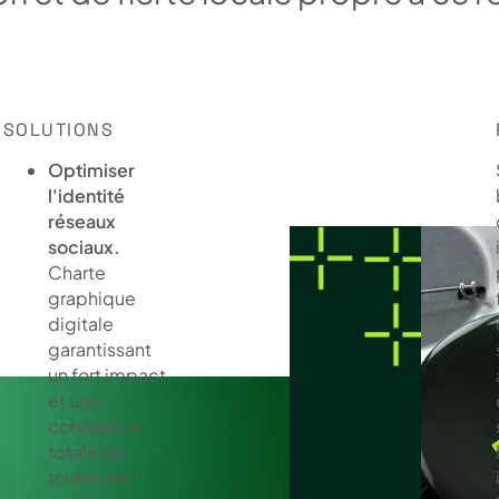
SOLUTIONS
Optimiser
l'identité
réseaux
sociaux.
Charte
graphique
digitale
garantissant
un fort impact
et une
cohérence
totale sur
toutes les