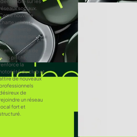
identifiable sur les
réseaux sociaux.
Cette nouvelle
charte valorise
pleinement le
dynamisme des
entrepreneurs
membres lors de
leurs pitchs,
renforce la
notoriété du club et
attire de nouveaux
professionnels
désireux de
rejoindre un réseau
local fort et
structuré.