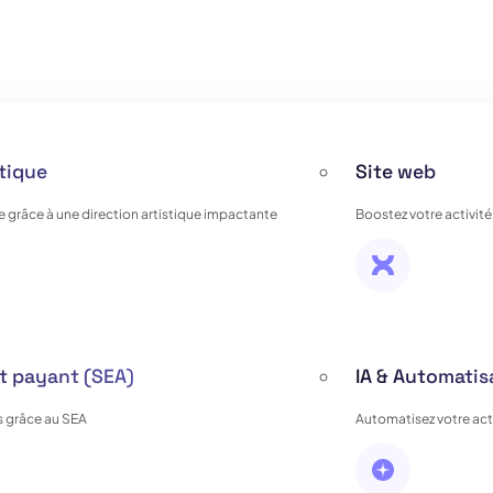
stique
Site web
e grâce à une direction artistique impactante
Boostez votre activité
 payant (SEA)
IA & Automatis
 grâce au SEA
Automatisez votre activ