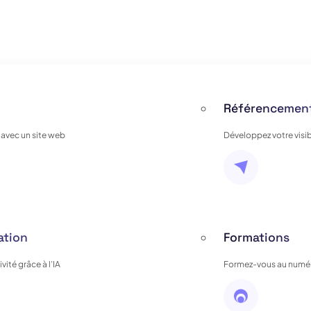
Référencement
 avec un site web
Développez votre visib
ation
Formations
ité grâce à l’IA
Formez-vous au numér