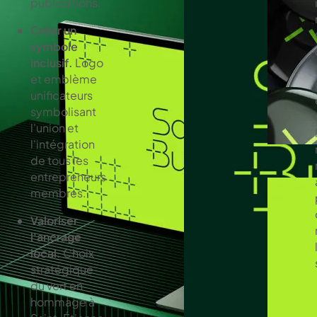
publications.
Créer un
symbole
inclusif.
Logo
et emblème
unificateurs
symbolisant
l'union et
l'intégration
de tous les
entrepreneurs
membres.
Valoriser
l'ancrage
local.
Choix
stratégique
du vert en
hommage à