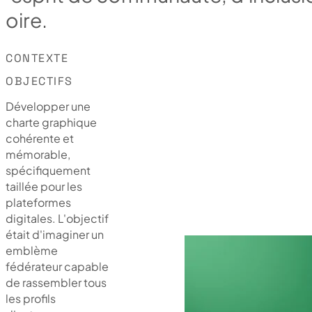
o
i
r
e
.
CONTEXTE
OBJECTIFS
Développer une
charte graphique
cohérente et
mémorable,
spécifiquement
taillée pour les
plateformes
digitales. L'objectif
était d'imaginer un
emblème
fédérateur capable
de rassembler tous
les profils