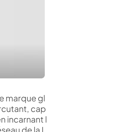
e
m
a
r
q
u
e
g
l
r
c
u
t
a
n
t
,
c
a
p
e
n
i
n
c
a
r
n
a
n
t
l
é
s
e
a
u
d
e
l
a
L