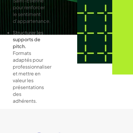
Saint-Étienne
pour renforcer
le sentiment
d'appartenance.
Structurer les
supports de
pitch.
Formats
adaptés pour
professionnaliser
et mettre en
valeur les
présentations
des
adhérents.