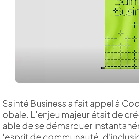
S
a
i
n
t
é
B
u
s
i
n
e
s
s
a
f
a
i
t
a
p
p
e
l
à
C
o
o
b
a
l
e
.
L
’
e
n
j
e
u
m
a
j
e
u
r
é
t
a
i
t
d
e
c
r
é
a
b
l
e
d
e
s
e
d
é
m
a
r
q
u
e
r
i
n
s
t
a
n
t
a
n
é
'
e
s
p
r
i
t
d
e
c
o
m
m
u
n
a
u
t
é
,
d
'
i
n
c
l
u
s
i