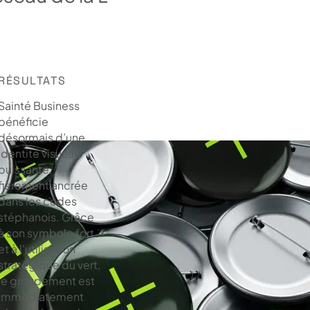
RÉSULTATS
Sainté Business
bénéficie
désormais d’une
identité visuelle
puissante,
fièrement ancrée
dans les codes
stéphanois. Grâce
à son symbole fort
et à l'utilisation
stratégique du vert,
le groupement est
immédiatement