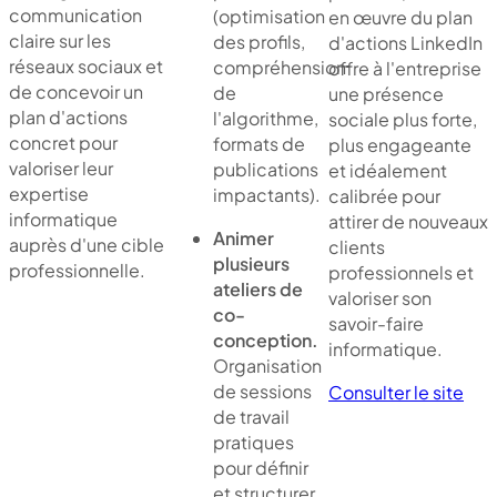
communication
(optimisation
en œuvre du plan
claire sur les
des profils,
d'actions LinkedIn
réseaux sociaux et
compréhension
offre à l'entreprise
de concevoir un
de
une présence
plan d'actions
l'algorithme,
sociale plus forte,
concret pour
formats de
plus engageante
valoriser leur
publications
et idéalement
expertise
impactants).
calibrée pour
informatique
attirer de nouveaux
Animer
auprès d'une cible
clients
plusieurs
professionnelle.
professionnels et
ateliers de
valoriser son
co-
savoir-faire
conception.
informatique.
Organisation
de sessions
Consulter le site
de travail
pratiques
pour définir
et structurer