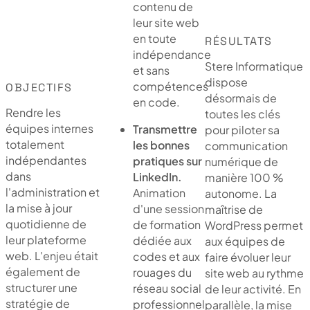
contenu de
leur site web
en toute
RÉSULTATS
indépendance
Stere Informatique
et sans
dispose
compétences
OBJECTIFS
désormais de
en code.
Rendre les
toutes les clés
équipes internes
Transmettre
pour piloter sa
totalement
les bonnes
communication
indépendantes
pratiques sur
numérique de
dans
LinkedIn.
manière 100 %
l'administration et
Animation
autonome. La
la mise à jour
d'une session
maîtrise de
quotidienne de
de formation
WordPress permet
leur plateforme
dédiée aux
aux équipes de
web. L'enjeu était
codes et aux
faire évoluer leur
également de
rouages du
site web au rythme
structurer une
réseau social
de leur activité. En
stratégie de
professionnel
parallèle, la mise