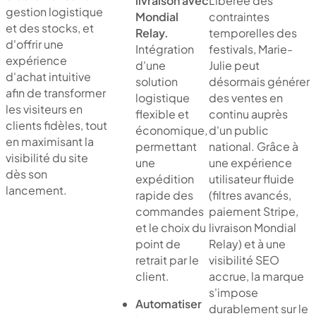
Libérée des
livraison avec
gestion logistique
contraintes
Mondial
et des stocks, et
temporelles des
Relay.
d'offrir une
festivals, Marie-
Intégration
expérience
Julie peut
d'une
d'achat intuitive
désormais générer
solution
afin de transformer
des ventes en
logistique
les visiteurs en
continu auprès
flexible et
clients fidèles, tout
d'un public
économique,
en maximisant la
national. Grâce à
permettant
visibilité du site
une expérience
une
dès son
utilisateur fluide
expédition
lancement.
(filtres avancés,
rapide des
paiement Stripe,
commandes
livraison Mondial
et le choix du
Relay) et à une
point de
visibilité SEO
retrait par le
accrue, la marque
client.
s'impose
Automatiser
durablement sur le