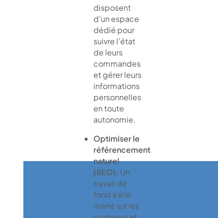
disposent
d’un espace
dédié pour
suivre l’état
de leurs
commandes
et gérer leurs
informations
personnelles
en toute
autonomie.
Optimiser le
référencement
naturel
(SEO).
Un
travail de
fond a été
mené sur les
contenus et