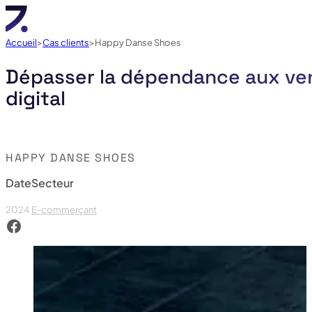
Accueil
Cas clients
Happy Danse Shoes
Dépasser la dépendance aux ven
digital
HAPPY DANSE SHOES
Date
Secteur
2024
E-commerçant
Voir le facebook de Happy Danse Shoes