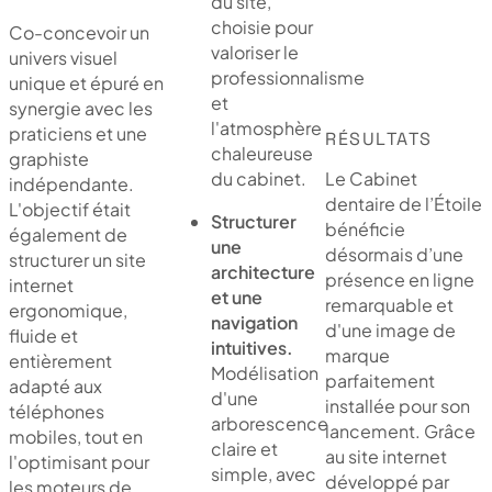
du site,
choisie pour
Co-concevoir un
valoriser le
univers visuel
professionnalisme
unique et épuré en
et
synergie avec les
l'atmosphère
praticiens et une
RÉSULTATS
chaleureuse
graphiste
du cabinet.
Le Cabinet
indépendante.
dentaire de l’Étoile
L'objectif était
Structurer
bénéficie
également de
une
désormais d’une
structurer un site
architecture
présence en ligne
internet
et une
remarquable et
ergonomique,
navigation
d'une image de
fluide et
intuitives.
marque
entièrement
Modélisation
parfaitement
adapté aux
d'une
installée pour son
téléphones
arborescence
lancement. Grâce
mobiles, tout en
claire et
au site internet
l'optimisant pour
simple, avec
développé par
les moteurs de