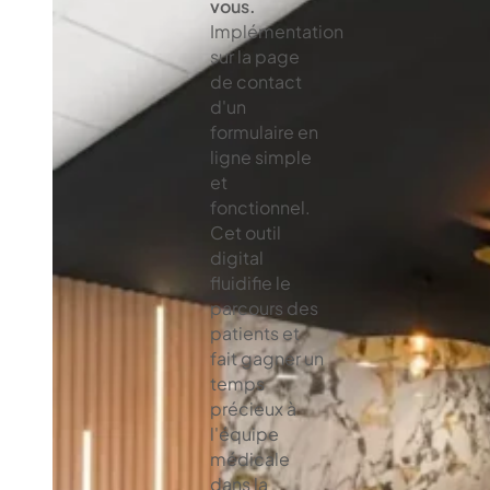
vous.
Implémentation
sur la page
de contact
d'un
formulaire en
ligne simple
et
fonctionnel.
Cet outil
digital
fluidifie le
parcours des
patients et
fait gagner un
temps
précieux à
l'équipe
médicale
dans la