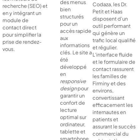
des menus
Codaza, les Dr.
recherche (SEO) et
bien
Petit et Haas
en y intégrant un
structurés
disposent d'un
module de
pour un
outil performant
contact direct
accès rapide
qui génère un
pour simplifier la
aux
trafic local qualifié
prise de rendez-
informations
et régulier.
vous.
clés. Le site a
L'interface fluide
été
et le formulaire de
développé
contact rassurent
en
les familles de
responsive
Firminy et des
design
pour
environs,
garantir un
convertissant
confort de
efficacement les
lecture
internautes en
optimal sur
patients et
ordinateur,
assurant le succès
tablette et
commercial du
smartphone.