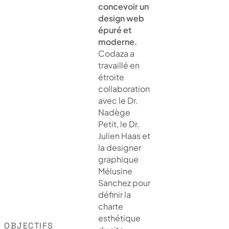
concevoir un
design web
épuré et
moderne.
Codaza a
travaillé en
étroite
collaboration
avec le Dr.
Nadège
Petit, le Dr.
Julien Haas et
la designer
graphique
Mélusine
Sanchez pour
définir la
charte
esthétique
OBJECTIFS