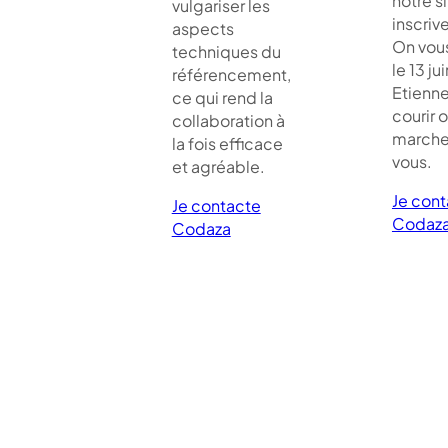
notre si
vulgariser les
inscriv
aspects
On vou
techniques du
le 13 jui
référencement,
Etienne
ce qui rend la
courir 
collaboration à
marche
la fois efficace
vous.
et agréable.
Je con
Je contacte
Codaz
Codaza