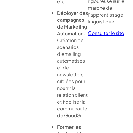
rigoureuse sur le
etc.).
marché de
Déployer des
l'apprentissage
campagnes
linguistique.
de Marketing
Consulter le site
Automation.
Création de
scénarios
d'emailing
automatisés
et de
newsletters
ciblées pour
nourrir la
relation client
et fidéliser la
communauté
de GoodSir.
Former les