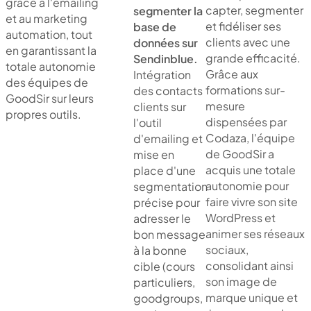
grâce à l'emailing
capter, segmenter
segmenter la
et au marketing
et fidéliser ses
base de
automation, tout
clients avec une
données sur
en garantissant la
grande efficacité.
Sendinblue.
totale autonomie
Grâce aux
Intégration
des équipes de
formations sur-
des contacts
GoodSir sur leurs
mesure
clients sur
propres outils.
dispensées par
l'outil
Codaza, l'équipe
d'emailing et
de GoodSir a
mise en
acquis une totale
place d'une
autonomie pour
segmentation
faire vivre son site
précise pour
WordPress et
adresser le
animer ses réseaux
bon message
sociaux,
à la bonne
consolidant ainsi
cible (cours
son image de
particuliers,
marque unique et
goodgroups,