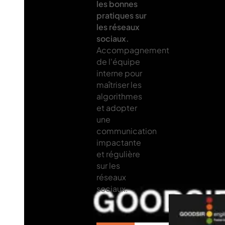
les bonnes
pratiques sur
les réseaux
sociaux.
Accompagnement
de l'équipe
interne pour
maîtriser les
algorithmes
et adopter
une
communication
impactante
et régulière
sur les
réseaux
sociaux.