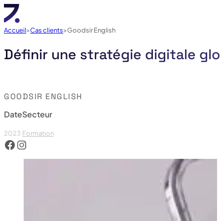
Accueil
Cas clients
Goodsir English
Définir une stratégie digitale gl
GOODSIR ENGLISH
Date
Secteur
2023
Formation
Voir le facebook de Goodsir English
Voir lecompte instagram de Goodsir English