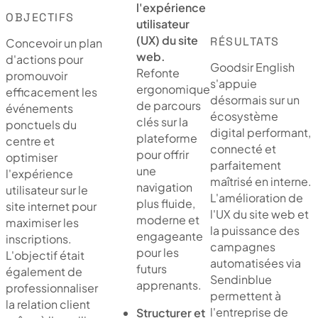
l'expérience
OBJECTIFS
utilisateur
(UX) du site
RÉSULTATS
Concevoir un plan
web.
d'actions pour
Goodsir English
Refonte
promouvoir
s'appuie
ergonomique
efficacement les
désormais sur un
de parcours
événements
écosystème
clés sur la
ponctuels du
digital performant,
plateforme
centre et
connecté et
pour offrir
optimiser
parfaitement
une
l'expérience
maîtrisé en interne.
navigation
utilisateur sur le
L'amélioration de
plus fluide,
site internet pour
l'UX du site web et
moderne et
maximiser les
la puissance des
engageante
inscriptions.
campagnes
pour les
L'objectif était
automatisées via
futurs
également de
Sendinblue
apprenants.
professionnaliser
permettent à
la relation client
l'entreprise de
Structurer et